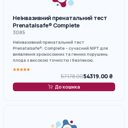
Неінвазивний пренатальний тест
Prenatalsafe® Complete
3085
Неінвазивний пренатальний тест
Prenatalsafe®: Complete – сучасний NIPT для
виявлення хромосомних та генних порушень
плода з високою точністю і безпекою.
57178.00
54319.00
₴
До кошика