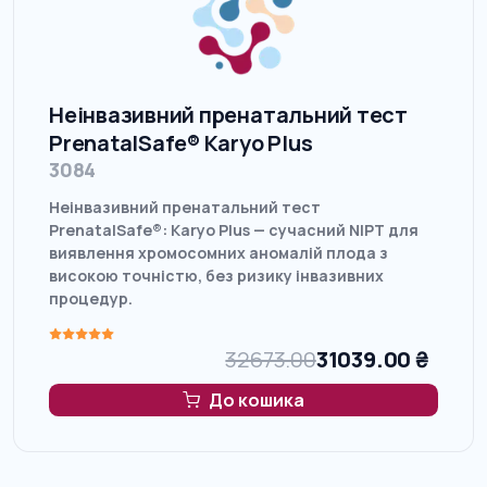
Неінвазивний пренатальний тест
PrenatalSafe® Karyo Plus
3084
Неінвазивний пренатальний тест
PrenatalSafe®: Karyo Plus — сучасний NIPT для
виявлення хромосомних аномалій плода з
високою точністю, без ризику інвазивних
процедур.
32673.00
31039.00
₴
До кошика