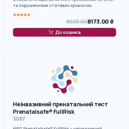
та порушеннями статевих хромосом.
8603.00
8173.00
₴
До кошика
Неінвазивний пренатальний тест
Prenatalsafe® FullRisk
3087
NIPT Prenatalsafe® FullRisk – неінвазивний