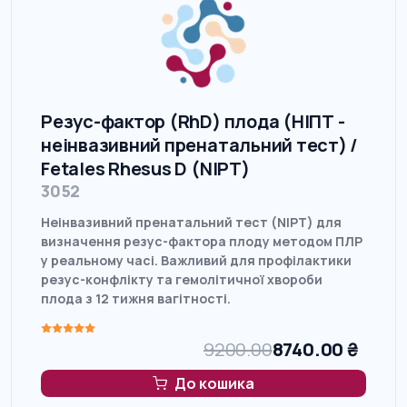
Резус-фактор (RhD) плода (НІПТ -
неінвазивний пренатальний тест) /
Fetales Rhesus D (NIPT)
3052
Неінвазивний пренатальний тест (NIPT) для
визначення резус-фактора плоду методом ПЛР
у реальному часі. Важливий для профілактики
резус-конфлікту та гемолітичної хвороби
плода з 12 тижня вагітності.
9200.00
8740.00
₴
До кошика