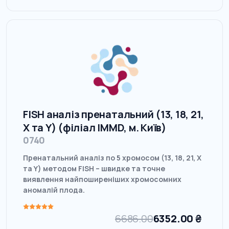
FISH аналіз пренатальний (13, 18, 21,
Х та Y) (філіал IMMD, м. Київ)
0740
Пренатальний аналіз по 5 хромосом (13, 18, 21, Х
та Y) методом FISH – швидке та точне
виявлення найпоширеніших хромосомних
аномалій плода.
6686.00
6352.00
₴