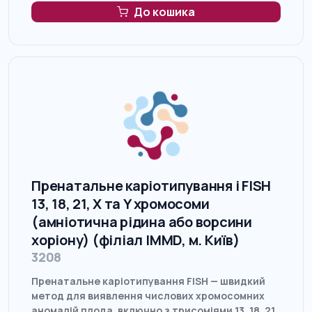
До кошика
Пренатальне каріотипування і FISH
13, 18, 21, X та Y хромосоми
(амніотична рідина або ворсини
хоріону) (філіал IMMD, м. Київ)
3208
Пренатальне каріотипування FISH — швидкий
метод для виявлення числових хромосомних
аномалій плода, включно з трисоміями 13, 18, 21