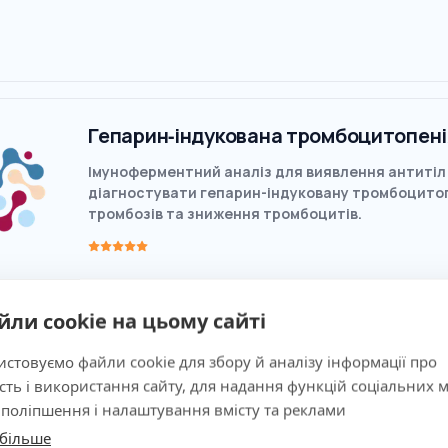
Гепарин‐індукована тромбоцитопенія
Імуноферментний аналіз для виявлення антитіл
діагностувати гепарин-індуковану тромбоцитопен
тромбозів та зниження тромбоцитів.
йли cookie на цьому сайті
стовуємо файли cookie для збору й аналізу інформації про
сть і використання сайту, для надання функцій соціальних м
 поліпшення і налаштування вмісту та реклами
 більше
Гепарин‐індукована активація тромб
лити cookie
Заперечувати все
Налаштув
Функціональний тест HIPA – золотий стандарт д