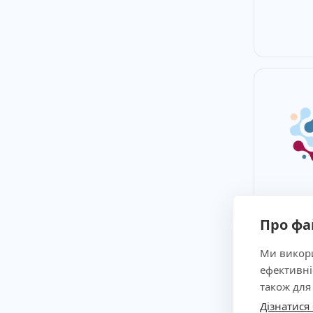
Про фа
Ми викори
ефективні
також для
Дізнатися
Дозво