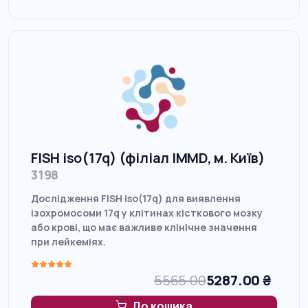
FISH iso(17q) (філіал IMMD, м. Київ)
3198
Дослідження FISH iso(17q) для виявлення
ізохромосоми 17q у клітинах кісткового мозку
або крові, що має важливе клінічне значення
при лейкеміях.
5565.00
5287.00
₴
До кошика