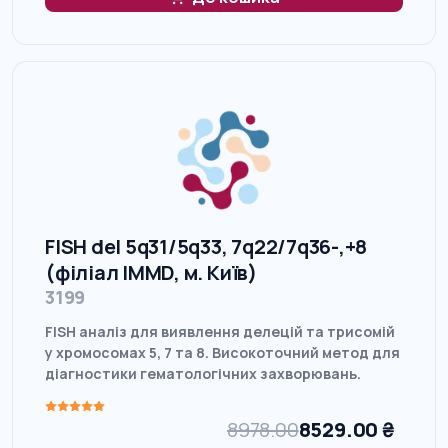
FISH del 5q31/5q33, 7q22/7q36-,+8
(філіал IMMD, м. Київ)
3199
FISH аналіз для виявлення делецій та трисомій
у хромосомах 5, 7 та 8. Високоточний метод для
діагностики гематологічних захворювань.
8978.00
8529.00
₴