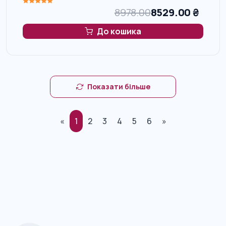
8978.00
8529.00
₴
До кошика
Показати більше
«
1
2
3
4
5
6
»