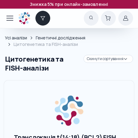
Знижка 5% при онлайн-замовленні
Усі аналізи
Генетичні дослідження
Цитогенетика та FISH-аналізи
Цитогенетика та
FISH-аналізи
Транслокація t(14;18) (BCL2) FISH