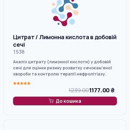
Цитрат / Лимонна кислота в добовій
сечі
1538
Аналіз цитрату (лимонної кислоти) у добовій
сечі для оцінки ризику розвитку сечокам’яної
хвороби та контролю терапії нефролітіазу.
1239.00
1177.00
₴
До кошика