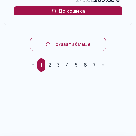
До кошика
Показати більше
«
1
2
3
4
5
6
7
»