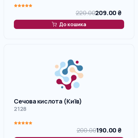
220.00
209.00
₴
До кошика
Сечова кислота (Київ)
2128
200.00
190.00
₴