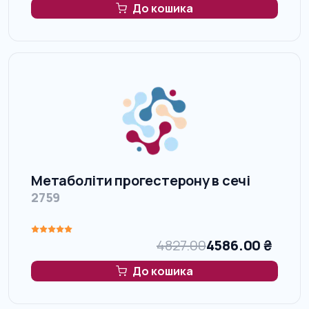
До кошика
Метаболіти прогестерону в сечі
2759
4827.00
4586.00
₴
До кошика