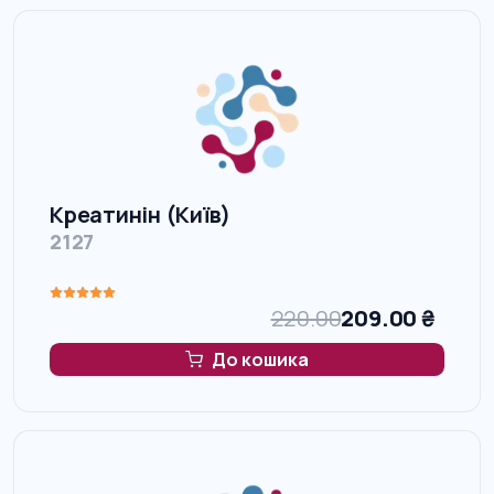
Креатинін (Київ)
2127
220.00
209.00
₴
До кошика