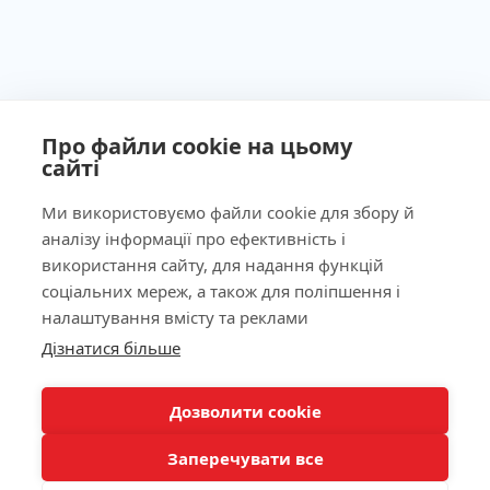
Про файли cookie на цьому
сайті
Ми використовуємо файли cookie для збору й
аналізу інформації про ефективність і
Ліцензія МОЗ України №603260 від 23.09.2011
використання сайту, для надання функцій
соціальних мереж, а також для поліпшення і
налаштування вмісту та реклами
Дізнатися більше
Наша адреса
КНОПКА
ЗВ'ЯЗКУ
Лабораторія
Дозволити cookie
Заперечувати все
Пацієнтам