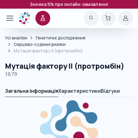
Знижка 5% при онлайн-замовленні
Усі аналізи
Генетичні дослідження
Серцево-судинні ризики
Мутація фактору II (протромбін)
Мутація фактору II (протромбін)
1679
Загальна інформація
Характеристики
Відгуки