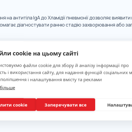
я на антитіла IgA до Хламідії пневмонії дозволяє виявити
помагає діагностувати ранню стадію захворювання або за
 значимість
йли cookie на цьому сайті
стовуємо файли cookie для збору й аналізу інформації про
ня
сть і використання сайту, для надання функцій соціальних м
 поліпшення і налаштування вмісту та реклами
 більше
вка
лити cookie
Заперечувати все
Налаштув