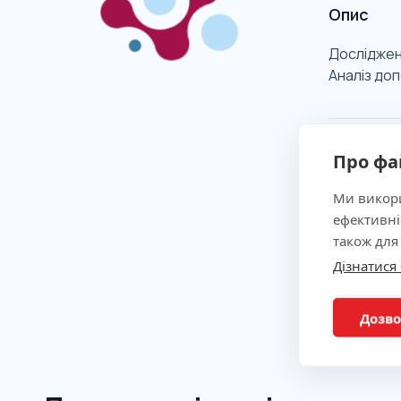
Опис
Дослідженн
Аналіз до
Клінічна
Про фа
Ми викори
Показан
ефективні
також для
Метод
Дізнатися
Підгото
Дозво