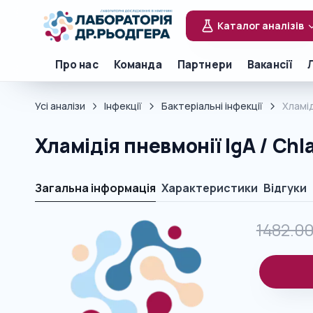
Каталог аналізів
Про нас
Команда
Партнери
Вакансії
Усі аналізи
Інфекції
Бактеріальні інфекції
Хламід
Хламідія пневмонії IgA / Ch
Загальна інформація
Характеристики
Відгуки
1482.0