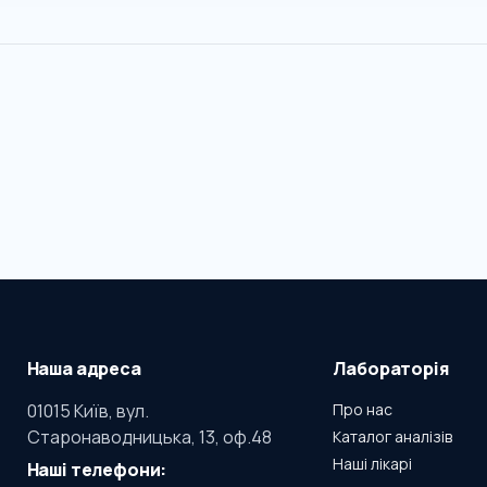
Наша адреса
Лабораторія
01015 Київ, вул.
Про нас
Старонаводницька, 13, оф.48
Каталог аналізів
Наші лікарі
Наші телефони: