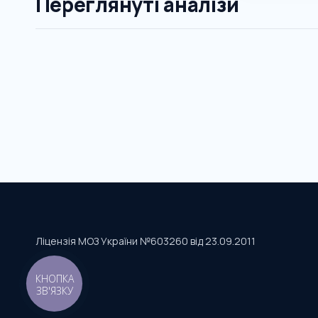
Переглянуті аналізи
Ліцензія МОЗ України №603260 від 23.09.2011
КНОПКА
ЗВ'ЯЗКУ