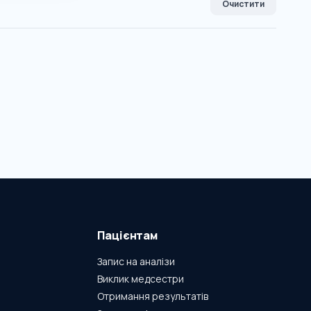
Очистити
Пацієнтам
Запис на аналізи
Виклик медсестри
Отримання результатів