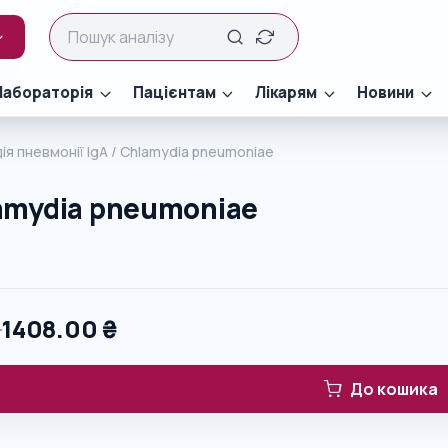
Лабораторія
Пацієнтам
Лікарям
Новини
ія пневмонії IgA / Chlamydia pneumoniae
lamydia pneumoniae
0
1408.00
₴
До кошика