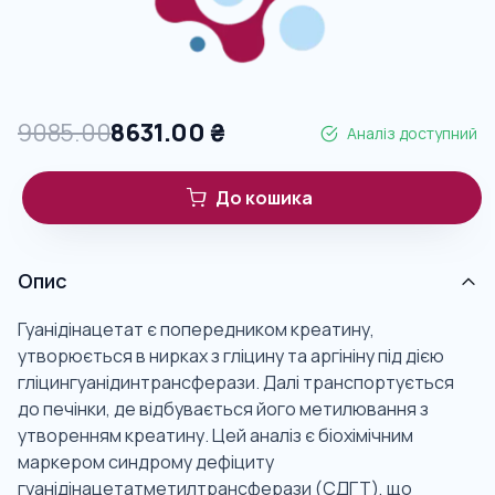
9085.00
8631.00
₴
Аналіз доступний
До кошика
Опис
Гуанідінацетат є попередником креатину,
утворюється в нирках з гліцину та аргініну під дією
гліцингуанідинтрансферази. Далі транспортується
до печінки, де відбувається його метилювання з
утворенням креатину. Цей аналіз є біохімічним
маркером синдрому дефіциту
гуанідінацетатметилтрансферази (СДГТ), що