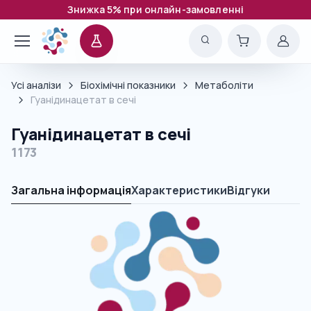
Знижка 5% при онлайн-замовленні
Усі аналізи
Біохімічні показники
Метаболіти
Гуанідинацетат в сечі
Гуанідинацетат в сечі
1173
Загальна інформація
Характеристики
Відгуки