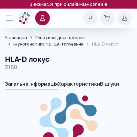
Знижка 5% при онлайн-замовленні
Усі аналізи
Генетичні дослідження
Імуногенетика та HLA-типування
HLA-D локус
HLA-D локус
3150
Загальна інформація
Характеристики
Відгуки