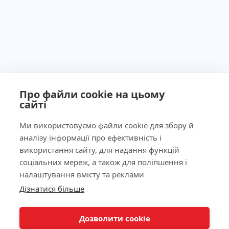
Про файли cookie на цьому
сайті
Ми використовуємо файли cookie для збору й
аналізу інформації про ефективність і
Ліцензія МОЗ України №603260 від 23.09.2011
використання сайту, для надання функцій
соціальних мереж, а також для поліпшення і
налаштування вмісту та реклами
Дізнатися більше
КНОПКА
Наша адреса
ЗВ'ЯЗКУ
Дозволити cookie
Лабораторія