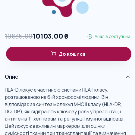
10635.00
10103.00
₴
Аналіз доступний
До кошика
Опис
HLA-D локус є частиною системи HLA II класу,
розташованою на 6-й хромосомі людини. Він
відповідає за синтез молекул MHC II класу (HLA-DR,
DQ, DP), які відіграють ключову роль у презентації
антигенів Т-хелперам та регуляції імунної відповіді.
Цей локус є важливим маркером для оцінки
сумісності тканин при трансплантації та визначення