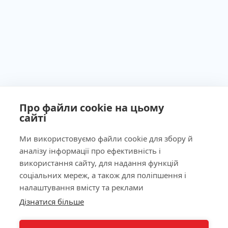
Про файли cookie на цьому
сайті
Ми використовуємо файли cookie для збору й
аналізу інформації про ефективність і
Ліцензія МОЗ України №603260 від 23.09.2011
використання сайту, для надання функцій
соціальних мереж, а також для поліпшення і
налаштування вмісту та реклами
Дізнатися більше
КНОПКА
Наша адреса
ЗВ'ЯЗКУ