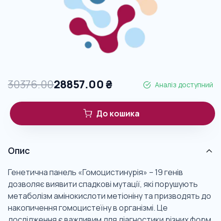
30376.00
28857.00
₴
Аналіз доступний
До кошика
Опис
Генетична панель «Гомоцистинурія» – 19 генів
дозволяє виявити спадкові мутації, які порушують
метаболізм амінокислоти метіоніну та призводять до
накопичення гомоцистеїну в організмі. Це
дослідження є важливим для діагностики різних форм