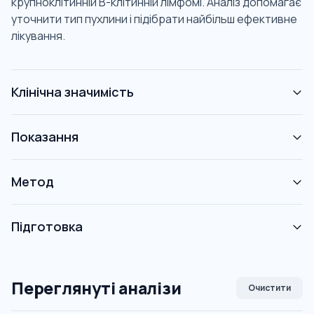
крупноклітинній В-клітинній лімфомі. Аналіз допомагає
уточнити тип пухлини і підібрати найбільш ефективне
лікування.
Клінічна значимість
Показання
Метод
Підготовка
Переглянуті аналізи
Очистити