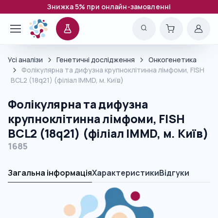
Знижка 5% при онлайн-замовленні
Усі аналізи
Генетичні дослідження
Онкогенетика
Фолікулярна та дифузна крупноклітинна лімфоми, FISH
BCL2 (18q21) (філіал IMMD, м. Київ)
Фолікулярна та дифузна
крупноклітинна лімфоми, FISH
BCL2 (18q21) (філіал IMMD, м. Київ)
1685
Загальна інформація
Характеристики
Відгуки