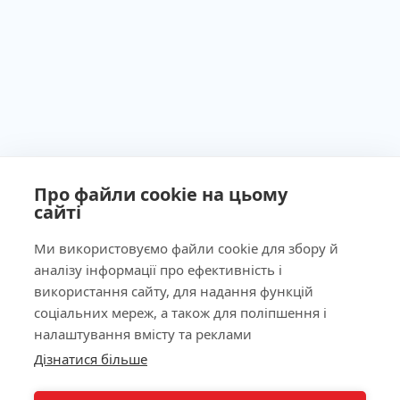
Про файли cookie на цьому
сайті
Ми використовуємо файли cookie для збору й
аналізу інформації про ефективність і
Ліцензія МОЗ України №603260 від 23.09.2011
використання сайту, для надання функцій
соціальних мереж, а також для поліпшення і
налаштування вмісту та реклами
Дізнатися більше
КНОПКА
Наша адреса
ЗВ'ЯЗКУ