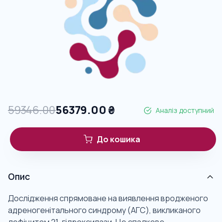
59346.00
56379.00
₴
Аналіз доступний
До кошика
Опис
Дослідження спрямоване на виявлення вродженого
адреногенітального синдрому (АГС), викликаного