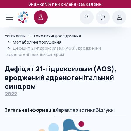
Знижка 5% при онлайн-замовленні
Усі аналізи
Генетичні дослідження
Метаболічні порушення
Дефіцит 21-гідроксилази (AGS), вроджений
адреногенітальний синдром
Дефіцит 21-гідроксилази (AGS),
вроджений адреногенітальний
синдром
2822
Загальна інформація
Характеристики
Відгуки