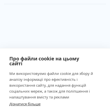
Про файли cookie на цьому
сайті
Ми використовуємо файли cookie для збору й
аналізу інформації про ефективність і
Ліцензія МОЗ України №603260 від 23.09.2011
використання сайту, для надання функцій
соціальних мереж, а також для поліпшення і
налаштування вмісту та реклами
Дізнатися більше
КНОПКА
Наша адреса
ЗВ'ЯЗКУ