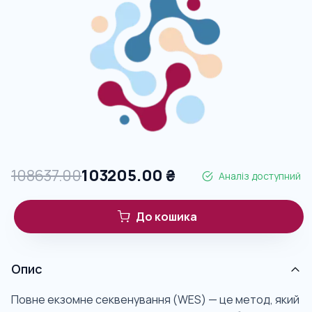
108637.00
103205.00
₴
Аналіз доступний
До кошика
Опис
Повне екзомне секвенування (WES) — це метод, який