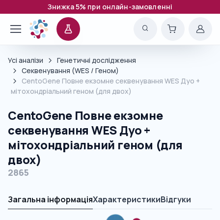
Знижка 5% при онлайн-замовленні
Усі аналізи
Генетичні дослідження
Секвенування (WES / Геном)
CentoGene Повне екзомне секвенування WES Дуо +
мітохондріальний геном (для двох)
CentoGene Повне екзомне
секвенування WES Дуо +
мітохондріальний геном (для
двох)
2865
Загальна інформація
Характеристики
Відгуки