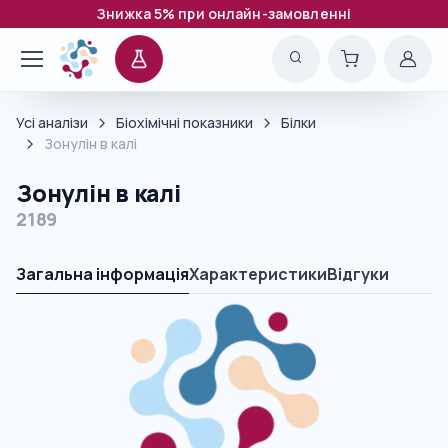
Знижка 5% при онлайн-замовленні
Усі аналізи
Біохімічні показники
Білки
Зонулін в калі
Зонулін в калі
2189
Загальна інформація
Характеристики
Відгуки