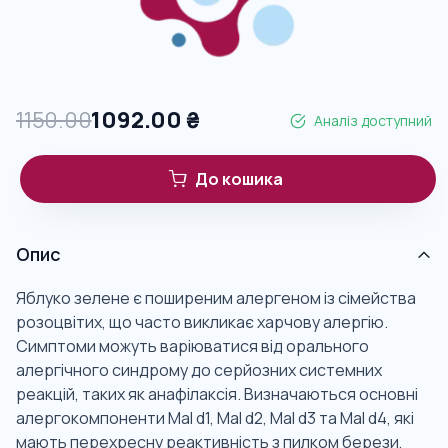
1150.00
1092.00
₴
Аналіз доступний
До кошика
Опис
Яблуко зелене є поширеним алергеном із сімейства
розоцвітих, що часто викликає харчову алергію.
Симптоми можуть варіюватися від орального
алергічного синдрому до серйозних системних
реакцій, таких як анафілаксія. Визначаються основні
алергокомпоненти Mal d1, Mal d2, Mal d3 та Mal d4, які
мають перехресну реактивність з пилком берези,