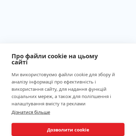
Про файли cookie на цьому
сайті
Ми використовуємо файли cookie для збору й
аналізу інформації про ефективність і
Ліцензія МОЗ України №603260 від 23.09.2011
використання сайту, для надання функцій
соціальних мереж, а також для поліпшення і
налаштування вмісту та реклами
Дізнатися більше
КНОПКА
Наша адреса
ЗВ'ЯЗКУ
Дозволити cookie
Лабораторія