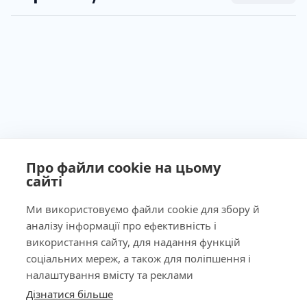
Про файли cookie на цьому
сайті
Ми використовуємо файли cookie для збору й
аналізу інформації про ефективність і
Ліцензія МОЗ України №603260 від 23.09.2011
використання сайту, для надання функцій
соціальних мереж, а також для поліпшення і
налаштування вмісту та реклами
Дізнатися більше
КНОПКА
Наша адреса
ЗВ'ЯЗКУ