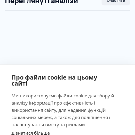
Переглянуті аналізи
Очистити
Про файли cookie на цьому
сайті
Ми використовуємо файли cookie для збору й
аналізу інформації про ефективність і
Ліцензія МОЗ України №603260 від 23.09.2011
використання сайту, для надання функцій
соціальних мереж, а також для поліпшення і
налаштування вмісту та реклами
Дізнатися більше
КНОПКА