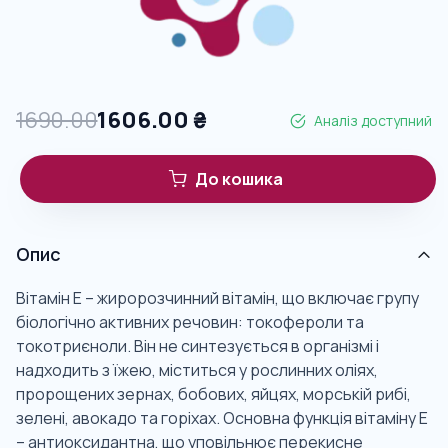
1690.00
1606.00
₴
Аналіз доступний
До кошика
Опис
Вітамін Е – жиророзчинний вітамін, що включає групу
біологічно активних речовин: токофероли та
токотриєноли. Він не синтезується в організмі і
надходить з їжею, міститься у рослинних оліях,
пророщених зернах, бобових, яйцях, морській рибі,
зелені, авокадо та горіхах. Основна функція вітаміну Е
– антиоксидантна, що уповільнює перекисне