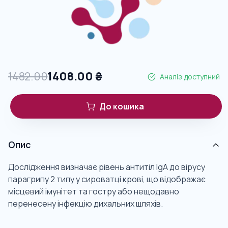
1482.00
1408.00
₴
Аналіз доступний
До кошика
Опис
Дослідження визначає рівень антитіл IgA до вірусу
парагрипу 2 типу у сироватці крові, що відображає
місцевий імунітет та гостру або нещодавно
перенесену інфекцію дихальних шляхів.