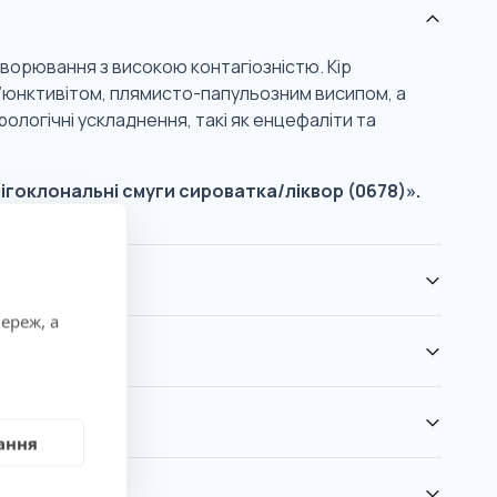
ахворювання з високою контагіозністю. Кір
’юнктивітом, плямисто-папульозним висипом, а
ологічні ускладнення, такі як енцефаліти та
ігоклональні смуги сироватка/ліквор (0678)».
ереж, а
ання