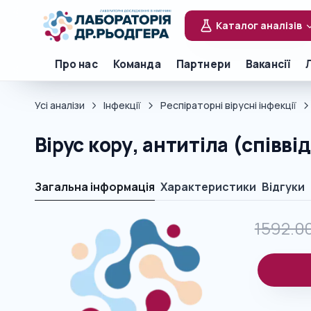
Каталог аналізів
Про нас
Команда
Партнери
Вакансії
Усі аналізи
Інфекції
Респіраторні вірусні інфекції
Вірус кору, антитіла (співв
Загальна інформація
Характеристики
Відгуки
1592.0