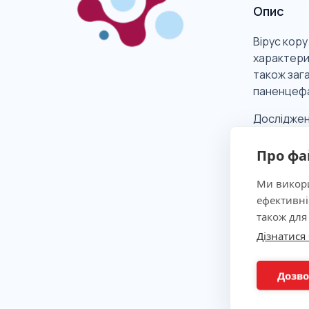
Опис
Вірус кору
характери
також зага
паненцефа
Досліджен
Про фа
Клінічна
Ми викори
ефективні
також для
Показан
Дізнатися
Метод
Дозво
Підгото