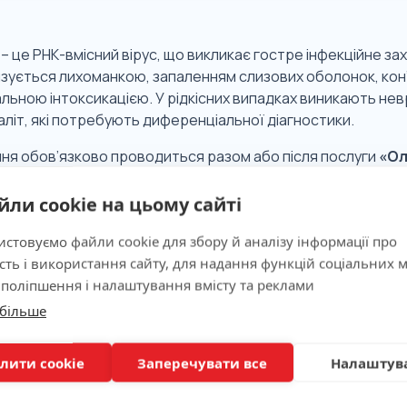
 – це РНК-вмісний вірус, що викликає гостре інфекційне з
зується лихоманкою, запаленням слизових оболонок, кон
льною інтоксикацією. У рідкісних випадках виникають невр
літ, які потребують диференціальної діагностики.
ня обов’язково проводиться разом або після послуги
«Ол
йли cookie на цьому сайті
 значимість
стовуємо файли cookie для збору й аналізу інформації про
сть і використання сайту, для надання функцій соціальних м
 поліпшення і налаштування вмісту та реклами
ня
 більше
лити cookie
Заперечувати все
Налаштув
вка