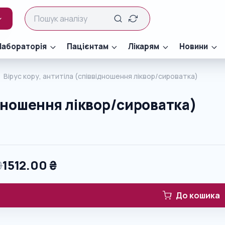
Лабораторія
Пацієнтам
Лікарям
Новини
Вірус кору, антитіла (співвідношення ліквор/сироватка)
ідношення ліквор/сироватка)
0
1512.00
₴
До кошика