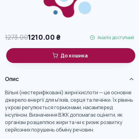
1273.00
1210.00
₴
Аналіз доступний
До кошика
Опис
Вільні (нестерифіковані) жирні кислоти — це основне
джерело енергії для м'язів, серця та печінки. Їх рівень
у крові регулюється гормонами, насамперед
інсуліном. Визначення ВЖК допомагає оцінити, як
організм розщеплює жири та чи є ризик розвитку
серйозних порушень обміну речовин.