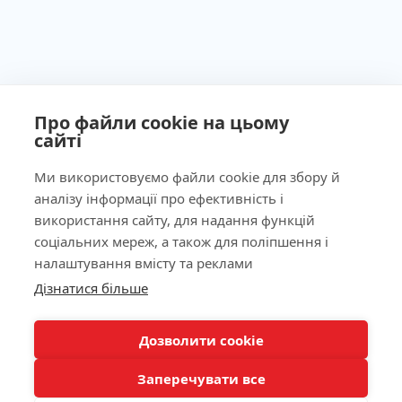
Про файли cookie на цьому
сайті
Ми використовуємо файли cookie для збору й
аналізу інформації про ефективність і
Ліцензія МОЗ України №603260 від 23.09.2011
використання сайту, для надання функцій
соціальних мереж, а також для поліпшення і
налаштування вмісту та реклами
Дізнатися більше
Наша адреса
КНОПКА
ЗВ'ЯЗКУ
Лабораторія
Дозволити cookie
Заперечувати все
Пацієнтам