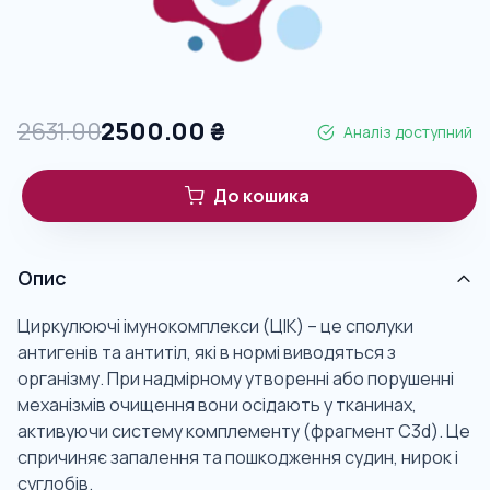
2631.00
2500.00
₴
Аналіз доступний
До кошика
Опис
Циркулюючі імунокомплекси (ЦІК) – це сполуки
антигенів та антитіл, які в нормі виводяться з
організму. При надмірному утворенні або порушенні
механізмів очищення вони осідають у тканинах,
активуючи систему комплементу (фрагмент C3d). Це
спричиняє запалення та пошкодження судин, нирок і
суглобів.