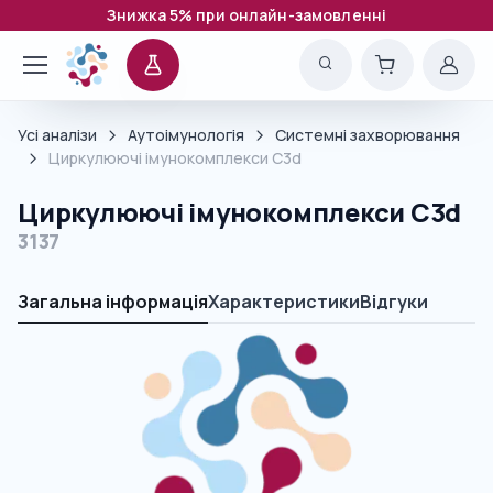
Знижка 5% при онлайн-замовленні
Усі аналізи
Аутоімунологія
Системні захворювання
Циркулюючі імунокомплекси C3d
Циркулюючі імунокомплекси C3d
3137
Загальна інформація
Характеристики
Відгуки