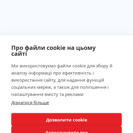
Про файли cookie на цьому
сайті
Ми використовуємо файли cookie для збору й
аналізу інформації про ефективність і
Ліцензія МОЗ України №603260 від 23.09.2011
використання сайту, для надання функцій
соціальних мереж, а також для поліпшення і
налаштування вмісту та реклами
Дізнатися більше
Наша адреса
КНОПКА
ЗВ'ЯЗКУ
Лабораторія
Дозволити cookie
Заперечувати все