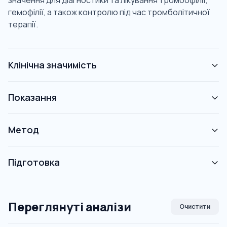
значення для діагностики та лікування тромбофілії,
гемофілії, а також контролю під час тромболітичної
терапії.
Клінічна значимість
Показання
Метод
Підготовка
Переглянуті аналізи
Очистити