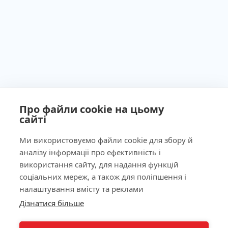
Про файли cookie на цьому
сайті
Ми використовуємо файли cookie для збору й
аналізу інформації про ефективність і
Ліцензія МОЗ України №603260 від 23.09.2011
використання сайту, для надання функцій
соціальних мереж, а також для поліпшення і
налаштування вмісту та реклами
Дізнатися більше
КНОПКА
Наша адреса
ЗВ'ЯЗКУ