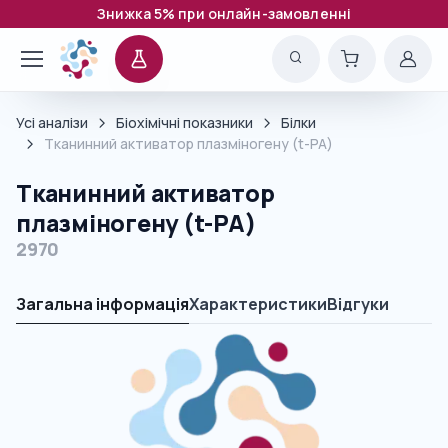
Знижка 5% при онлайн-замовленні
Усі аналізи
Біохімічні показники
Білки
Тканинний активатор плазміногену (t-PA)
Тканинний активатор
плазміногену (t-PA)
2970
Загальна інформація
Характеристики
Відгуки