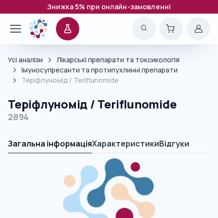
Знижка 5% при онлайн-замовленні
Усі аналізи
Лікарські препарати та токсикологія
Імуносупресанти та протипухлинні препарати
Теріфлуномід / Teriflunomide
Теріфлуномід / Teriflunomide
2894
Загальна інформація
Характеристики
Відгуки