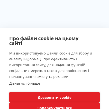
Про файли cookie на цьому
сайті
Ми використовуємо файли cookie для збору й
аналізу інформації про ефективність і
Ліцензія МОЗ України №603260 від 23.09.2011
використання сайту, для надання функцій
соціальних мереж, а також для поліпшення і
налаштування вмісту та реклами
Дізнатися більше
Наша адреса
КНОПКА
ЗВ'ЯЗКУ
Лабораторія
Дозволити cookie
Заперечувати все