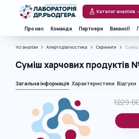
Каталог аналізів
Про нас
Команда
Партнери
Вакансії
Усі аналізи
Алергодіагностика
Скринінги
Суміш 
Суміш харчових продуктів №7 
Загальна інформація
Характеристики
Відгуки
1229.0