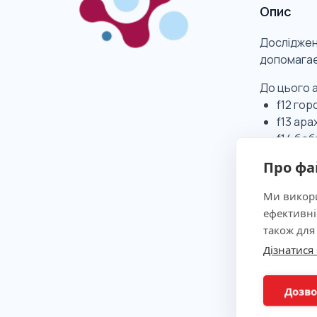
Опис
Дослідженн
допомагає 
До цього а
f12 гор
f13 арах
f14 боб
Про фа
Клінічна
Ми викори
ефективні
також для
Показан
Дізнатися
Метод
Дозво