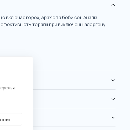
о включає горох, арахіс та боби сої. Аналіз
а ефективність терапії при виключенні алергену.
ереж, а
ання