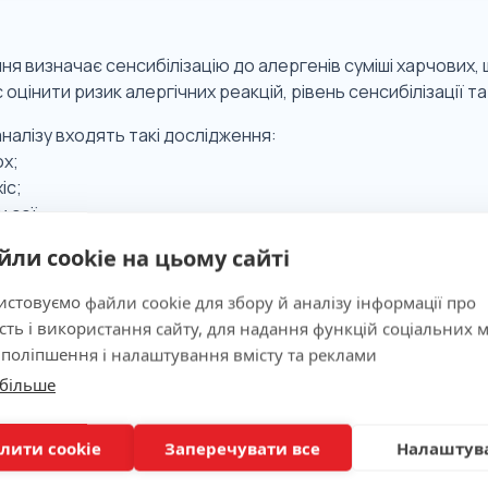
я визначає сенсибілізацію до алергенів суміші харчових, щ
оцінити ризик алергічних реакцій, рівень сенсибілізації т
налізу входять такі дослідження:
ох;
іс;
и сої.
йли cookie на цьому сайті
 значимість
стовуємо файли cookie для збору й аналізу інформації про
сть і використання сайту, для надання функцій соціальних м
 поліпшення і налаштування вмісту та реклами
ня
 більше
лити cookie
Заперечувати все
Налаштув