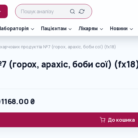
Лабораторія
Пацієнтам
Лікарям
Новини
харчових продуктів №7 (горох, арахіс, боби сої) (fx18)
(горох, арахіс, боби сої) (fx18
0
1168.00
₴
До кошика