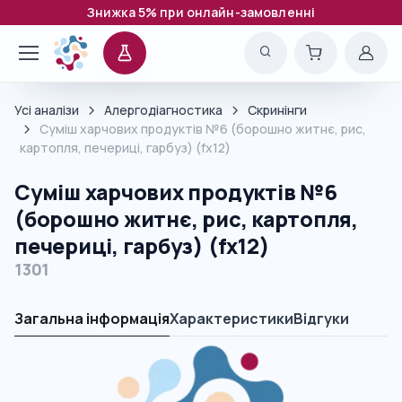
Знижка 5% при онлайн-замовленні
Усі аналізи
Алергодіагностика
Скринінги
Суміш харчових продуктів №6 (борошно житнє, рис,
картопля, печериці, гарбуз) (fx12)
Суміш харчових продуктів №6
(борошно житнє, рис, картопля,
печериці, гарбуз) (fx12)
1301
Загальна інформація
Характеристики
Відгуки