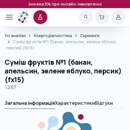
Знижка 5% при онлайн-замовленні
Усі аналізи
Алергодіагностика
Скринінги
Суміш фруктів №1 (банан, апельсин, зелене яблуко,
персик) (fx15)
Суміш фруктів №1 (банан,
апельсин, зелене яблуко, персик)
(fx15)
1287
Загальна інформація
Характеристики
Відгуки