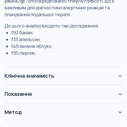
рівень IgE-опосередкованої гіперчутливості, що є
важливим для діагностики алергічних реакцій та
планування подальшої терапії.
До цього аналізу входять такі дослідження:
f92 банан;
f33 апельсин;
f49 зелене яблуко;
f95 персик.
Клінічна значимість
Показання
Метод