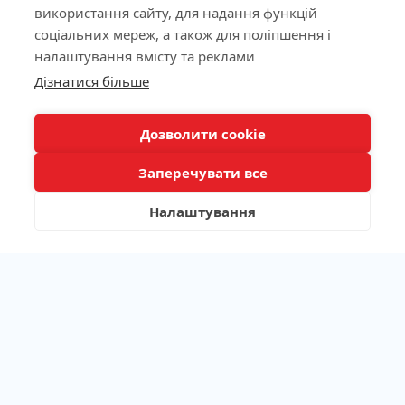
використання сайту, для надання функцій
Ліцензія МОЗ України №603260 від 23.09.2011
соціальних мереж, а також для поліпшення і
налаштування вмісту та реклами
КНОПКА
Дізнатися більше
ЗВ'ЯЗКУ
Наша адреса
Дозволити cookie
Лабораторія
Заперечувати все
Пацієнтам
Налаштування
Каталог аналізів
/
/
/
Алергодіагностика
Аутоімунологія
Біохімічні показники
/
/
Генетичні дослідження
Гемостаз
/
/
/
Гормони та нейромедіатори
Імунологія
Інфекції
/
/
Лікарські препарати та токсикологія
Маркери запалення
/
/
Мікробіологічні дослідження
Онкомаркери
/
/
Професійна медицина
Пакетні пропозиції