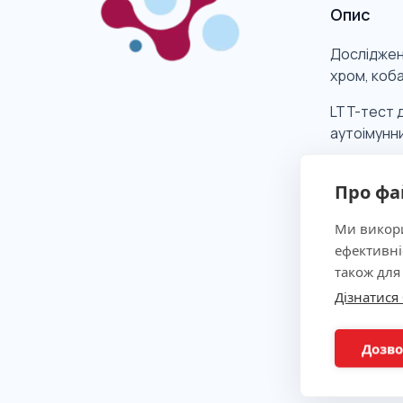
Опис
Дослідженн
хром, коба
LTT-тест д
аутоімунн
Про фа
Клінічна
Ми викори
ефективні
Показан
також для
Дізнатися
Метод
Дозво
Підгото