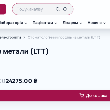
Лабораторія
Пацієнтам
Лікарям
Новини
електроліти
Стоматологічний профіль на метали (LTT)
а метали (LTT)
00
24275.00
₴
До кошика