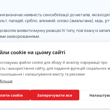
я визначає наявність сенсибілізації до металів, які входя
льт, паладій, срібло, алюміній, олово (амальгама), мідь, рт
озволяє виявити імунну реакцію IV типу, пов’язану із за
ими захворюваннями.
йли cookie на цьому сайті
 значимість
стовуємо файли cookie для збору й аналізу інформації про
сть і використання сайту, для надання функцій соціальних м
ня
 поліпшення і налаштування вмісту та реклами
 більше
лити cookie
Заперечувати все
Налаштув
вка