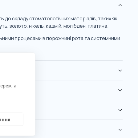
ть до складу стоматологічних матеріалів, таких як
уть, золото, нікель, кадмій, молібден, платина.
пальними процесами в порожнині рота та системними
ереж, а
ання