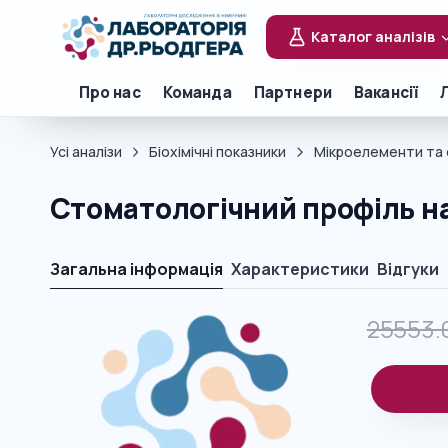
Каталог аналізів
Про нас
Команда
Партнери
Вакансії
Усі аналізи
Біохімічні показники
Мікроелементи та 
Стоматологічний профіль н
Загальна інформація
Характеристики
Відгуки
25553.