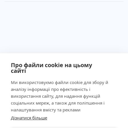
Про файли cookie на цьому
сайті
Ми використовуємо файли cookie для збору й
аналізу інформації про ефективність і
Ліцензія МОЗ України №603260 від 23.09.2011
використання сайту, для надання функцій
соціальних мереж, а також для поліпшення і
налаштування вмісту та реклами
Дізнатися більше
КНОПКА
Наша адреса
ЗВ'ЯЗКУ