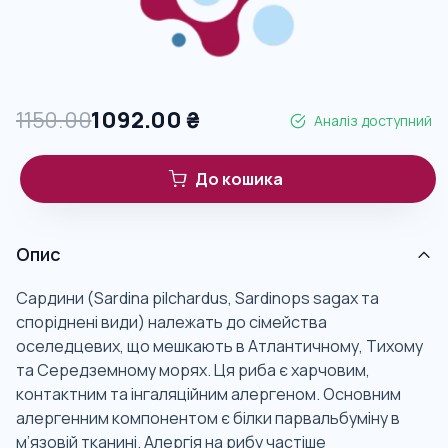
1150.00
1092.00
₴
Аналіз доступний
До кошика
Опис
Сардини (Sardina pilchardus, Sardinops sagax та
споріднені види) належать до сімейства
оселедцевих, що мешкають в Атлантичному, Тихому
та Середземному морях. Ця риба є харчовим,
контактним та інгаляційним алергеном. Основним
алергенним компонентом є білки парвальбуміну в
м’язовій тканині. Алергія на рибу частіше