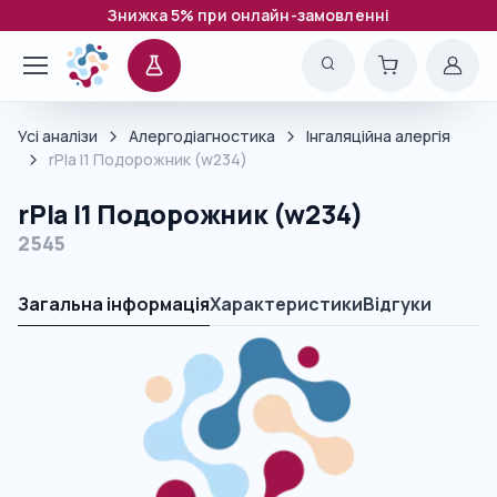
Знижка 5% при онлайн-замовленні
Усі аналізи
Алергодіагностика
Інгаляційна алергія
rPla I1 Подорожник (w234)
rPla I1 Подорожник (w234)
2545
Загальна інформація
Характеристики
Відгуки