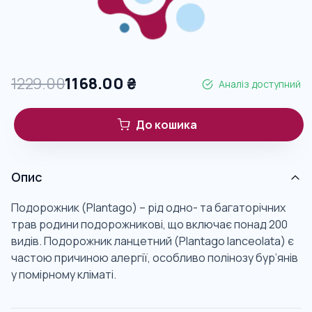
1229.00
1168.00
₴
Аналіз доступний
До кошика
Опис
Подорожник (Plantago) – рід одно- та багаторічних
трав родини подорожникові, що включає понад 200
видів. Подорожник ланцетний (Plantago lanceolata) є
частою причиною алергії, особливо полінозу бур’янів
у помірному кліматі.