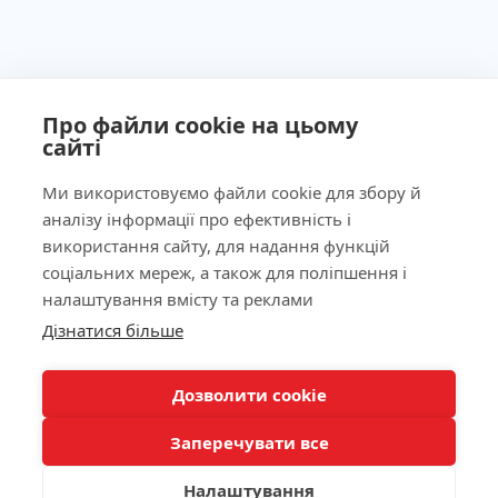
Про файли cookie на цьому
сайті
Ми використовуємо файли cookie для збору й
аналізу інформації про ефективність і
Ліцензія МОЗ України №603260 від 23.09.2011
використання сайту, для надання функцій
соціальних мереж, а також для поліпшення і
налаштування вмісту та реклами
Наша адреса
Дізнатися більше
КНОПКА
ЗВ'ЯЗКУ
Лабораторія
Дозволити cookie
Заперечувати все
Пацієнтам
Налаштування