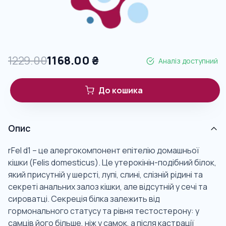
1229.00
1168.00
₴
Аналіз доступний
До кошика
Опис
rFel d1 – це алергокомпонент епітелію домашньої
кішки (Felis domesticus). Це утерокінін-подібний білок,
який присутній у шерсті, лупі, слині, слізній рідині та
секреті анальних залоз кішки, але відсутній у сечі та
сироватці. Секреція білка залежить від
гормонального статусу та рівня тестостерону: у
самців його більше, ніж у самок, а після кастрації