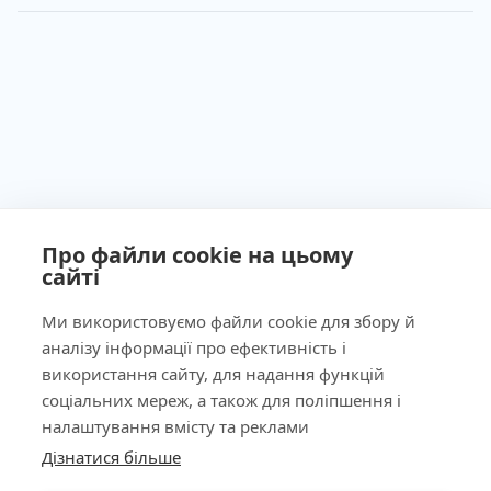
Про файли cookie на цьому
сайті
Ми використовуємо файли cookie для збору й
аналізу інформації про ефективність і
Ліцензія МОЗ України №603260 від 23.09.2011
використання сайту, для надання функцій
соціальних мереж, а також для поліпшення і
налаштування вмісту та реклами
Дізнатися більше
КНОПКА
Наша адреса
ЗВ'ЯЗКУ