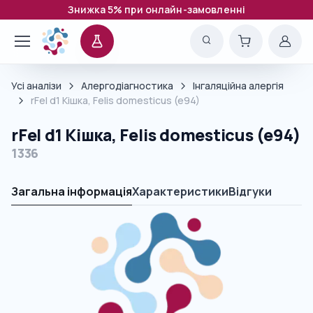
Знижка 5% при онлайн-замовленні
Усі аналізи
Алергодіагностика
Інгаляційна алергія
rFel d1 Кішка, Felis domesticus (e94)
rFel d1 Кішка, Felis domesticus (e94)
1336
Загальна інформація
Характеристики
Відгуки