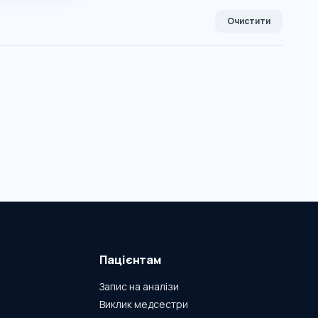
Очистити
Пацієнтам
Запис на аналізи
Виклик медсестри