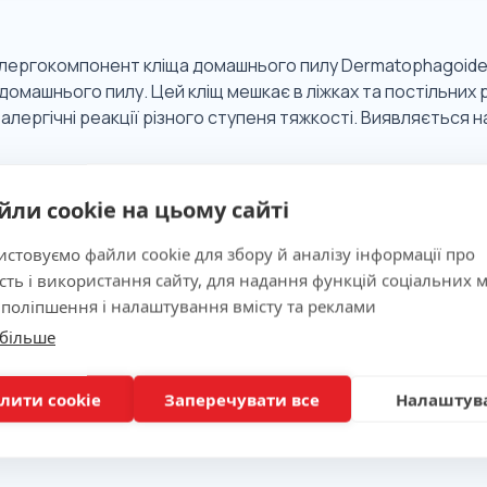
 алергокомпонент кліща домашнього пилу Dermatophagoides
домашнього пилу. Цей кліщ мешкає в ліжках та постільних 
алергічні реакції різного ступеня тяжкості. Виявляється на 
 значимість
йли cookie на цьому сайті
стовуємо файли cookie для збору й аналізу інформації про
ня
сть і використання сайту, для надання функцій соціальних м
 поліпшення і налаштування вмісту та реклами
 більше
лити cookie
Заперечувати все
Налаштув
вка