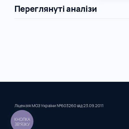
Переглянуті аналізи
Ліцензія МОЗ України №603260 від 23.09.2011
КНОПКА
ЗВ'ЯЗКУ