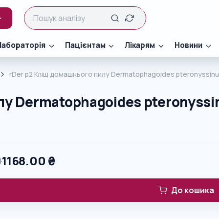
Лабораторія
Пацієнтам
Лікарям
Новини
rDer p2 Кліщ домашнього пилу Dermatophagoides pteronyssinu
лу Dermatophagoides pteronyssi
0
1168.00
₴
До кошика