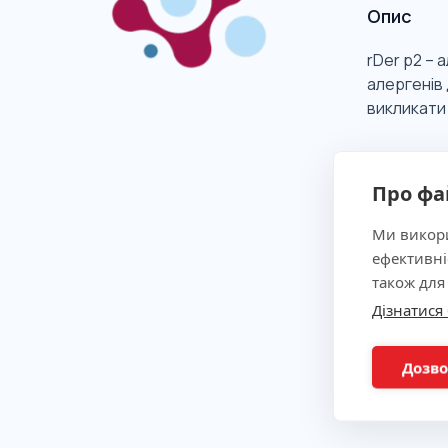
Опис
rDer p2 –
алергенів 
викликати 
Клінічна
Про фа
Ми викори
Показан
ефективні
також для
Дізнатися
Метод
Дозво
Підгото