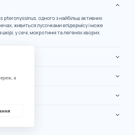
 pteronyssinus, одного з найбільш активних
речах, живиться лусочками епідермісу і може
шкірі, у сечі, мокротинні та легенях хворих.
ереж, а
ання