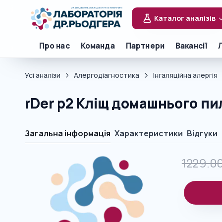
Каталог аналізів
Про нас
Команда
Партнери
Вакансії
Усі аналізи
Алергодіагностика
Інгаляційна алергія
rDer p2 Кліщ домашнього пи
Загальна інформація
Характеристики
Відгуки
1229.0