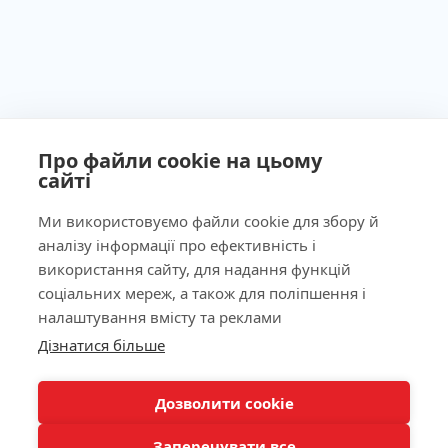
Про файли cookie на цьому
сайті
Ми використовуємо файли cookie для збору й
аналізу інформації про ефективність і
Ліцензія МОЗ України №603260 від 23.09.2011
використання сайту, для надання функцій
соціальних мереж, а також для поліпшення і
налаштування вмісту та реклами
Дізнатися більше
Наша адреса
КНОПКА
ЗВ'ЯЗКУ
Лабораторія
Дозволити cookie
Заперечувати все