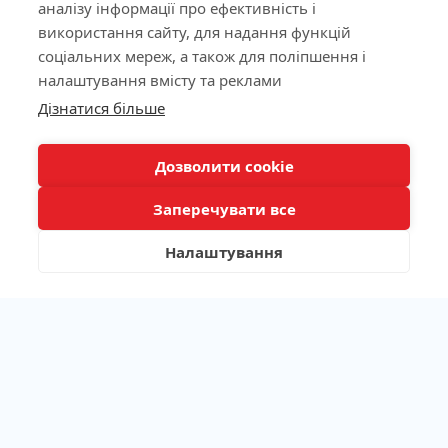
аналізу інформації про ефективність і
використання сайту, для надання функцій
Ліцензія МОЗ України №603260 від 23.09.2011
соціальних мереж, а також для поліпшення і
налаштування вмісту та реклами
КНОПКА
Дізнатися більше
ЗВ'ЯЗКУ
Наша адреса
Дозволити cookie
Лабораторія
Заперечувати все
Пацієнтам
Налаштування
Каталог аналізів
/
/
/
Алергодіагностика
Аутоімунологія
Біохімічні показники
/
/
Генетичні дослідження
Гемостаз
/
/
/
Гормони та нейромедіатори
Імунологія
Інфекції
/
/
Лікарські препарати та токсикологія
Маркери запалення
/
/
Мікробіологічні дослідження
Онкомаркери
/
/
Професійна медицина
Пакетні пропозиції