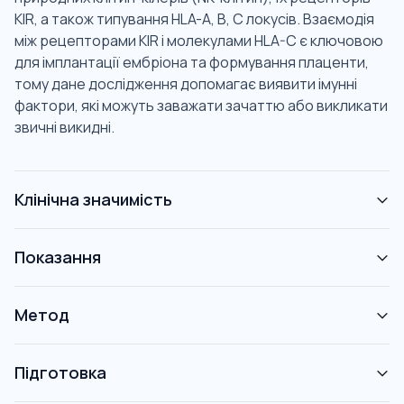
KIR, а також типування HLA-А, В, С локусів. Взаємодія
між рецепторами KIR і молекулами HLA-C є ключовою
для імплантації ембріона та формування плаценти,
тому дане дослідження допомагає виявити імунні
фактори, які можуть заважати зачаттю або викликати
звичні викидні.
Клінічна значимість
Показання
Метод
Підготовка