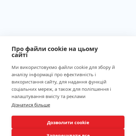
Про файли cookie на цьому
сайті
Ми використовуємо файли cookie для збору й
аналізу інформації про ефективність і
Ліцензія МОЗ України №603260 від 23.09.2011
використання сайту, для надання функцій
соціальних мереж, а також для поліпшення і
налаштування вмісту та реклами
Дізнатися більше
Наша адреса
КНОПКА
ЗВ'ЯЗКУ
Лабораторія
Дозволити cookie
Заперечувати все