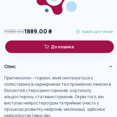
1988.00
1889.00
₴
Аналіз доступний
До кошика
Опис
Прегненолон – гормон, який синтезується з
холестерину в наднирниках та є проміжною ланкою в
біосинтезі стероїдних гормонів: кортизолу,
альдостерону, статевих гормонів. Окрім того, він
виступає нейростероїдом та приймає участь у
процесах розвитку нейронів, мієлінізації, здійснює
нейропротективну дію.