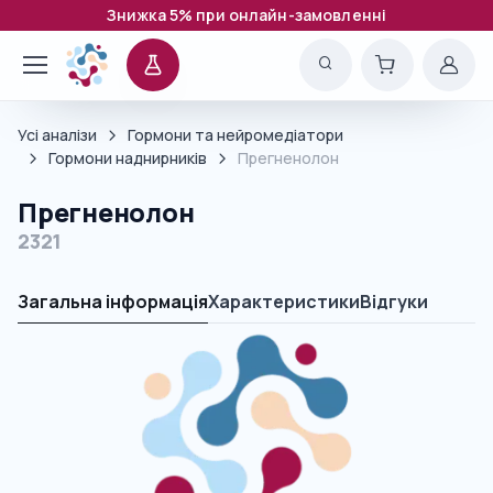
Знижка 5% при онлайн-замовленні
Усі аналізи
Гормони та нейромедіатори
Гормони наднирників
Прегненолон
Прегненолон
2321
Загальна інформація
Характеристики
Відгуки