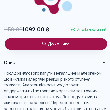
1150.00
1092.00
₴
Аналіз доступний
До кошика
Опис
Послід хвилястого папуги є інгаляційним алергеном,
що викликає алергічні реакції різного ступеня
тяжкості. Алерген відноситься до групи
епідермальних і потрапляє в організм повітряним
шляхом при контакті з птахом або предметами, на
яких залишився алерген. Через перенесення
алергенів на одязі, вони можуть бути присутні навіть у