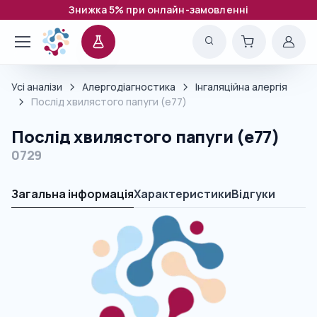
Знижка 5% при онлайн-замовленні
Усі аналізи
Алергодіагностика
Інгаляційна алергія
Послід хвилястого папуги (e77)
Послід хвилястого папуги (e77)
0729
Загальна інформація
Характеристики
Відгуки