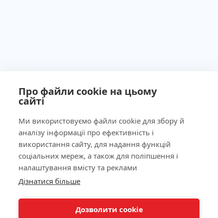
Про файли cookie на цьому
сайті
Ми використовуємо файли cookie для збору й
аналізу інформації про ефективність і
Ліцензія МОЗ України №603260 від 23.09.2011
використання сайту, для надання функцій
соціальних мереж, а також для поліпшення і
налаштування вмісту та реклами
Дізнатися більше
КНОПКА
Наша адреса
ЗВ'ЯЗКУ
Дозволити cookie
Лабораторія