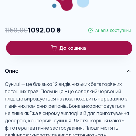
1150.00
1092.00
₴
Аналіз доступний
До кошика
Опис
Суниці — це близько 12 видів низьких багаторічних
погонних трав. Полуниця – це солодкий червоний
плід, що вирощується на лозі, походить переважно з
північних помірних регіонів. Вона використовується
не лише як їжа в сирому вигляді, а й для приготування
десертів, консервів, сушіння. Листя і коріння мають
фітотерапевтичне застосування. Плоди містять
саліцилову кислоту та використовуються у