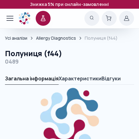
Знижка 5% при онлайн-замовленні
Усі аналізи
Allergy Diagnostics
Полуниця (f44)
Полуниця (f44)
0489
Загальна інформація
Характеристики
Відгуки