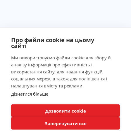
Про файли cookie на цьому
сайті
Ми використовуємо файли cookie для збору й
аналізу інформації про ефективність і
Ліцензія МОЗ України №603260 від 23.09.2011
використання сайту, для надання функцій
соціальних мереж, а також для поліпшення і
налаштування вмісту та реклами
Дізнатися більше
Наша адреса
КНОПКА
ЗВ'ЯЗКУ
Лабораторія
Дозволити cookie
Заперечувати все
Пацієнтам