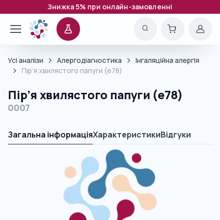
Знижка 5% при онлайн-замовленні
Усі аналізи
Алергодіагностика
Інгаляційна алергія
Пір’я хвилястого папуги (e78)
Пір’я хвилястого папуги (e78)
0007
Загальна інформація
Характеристики
Відгуки