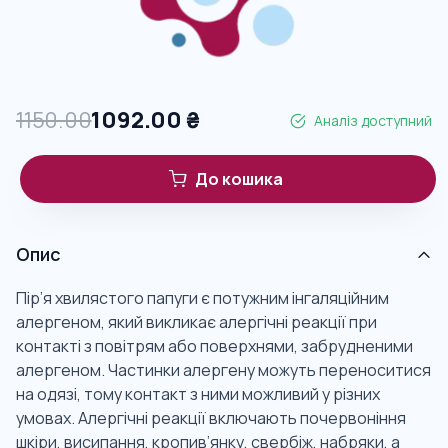
1150.00
1092.00
₴
Аналіз доступний
До кошика
Опис
Пір’я хвилястого папуги є потужним інгаляційним
алергеном, який викликає алергічні реакції при
контакті з повітрям або поверхнями, забрудненими
алергеном. Частинки алергену можуть переноситися
на одязі, тому контакт з ними можливий у різних
умовах. Алергічні реакції включають почервоніння
шкіри, висипання, кропив’янку, свербіж, набряки, а