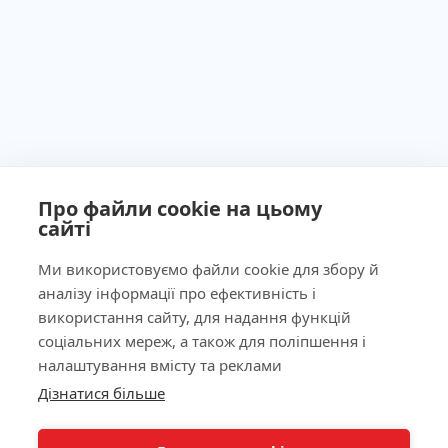
Про файли cookie на цьому
сайті
Ми використовуємо файли cookie для збору й
аналізу інформації про ефективність і
Ліцензія МОЗ України №603260 від 23.09.2011
використання сайту, для надання функцій
соціальних мереж, а також для поліпшення і
налаштування вмісту та реклами
Дізнатися більше
Наша адреса
КНОПКА
ЗВ'ЯЗКУ