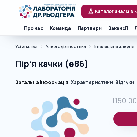
Каталог аналізів
Про нас
Команда
Партнери
Вакансії
Усі аналізи
Алергодіагностика
Інгаляційна алергія
Пір’я качки (e86)
Загальна інформація
Характеристики
Відгуки
1150.0