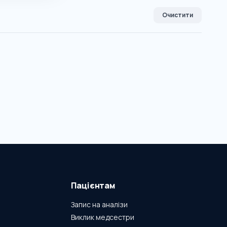
Очистити
Пацієнтам
Запис на аналізи
Виклик медсестри