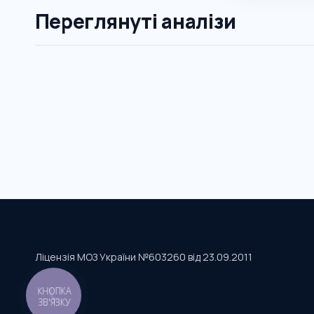
Переглянуті аналізи
Ліцензія МОЗ України №603260 від 23.09.2011
КНОПКА
ЗВ'ЯЗКУ