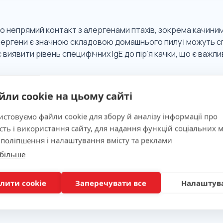
 непрямий контакт з алергенами птахів, зокрема качиним 
ергени є значною складовою домашнього пилу і можуть спри
виявити рівень специфічних IgE до пір’я качки, що є важли
 значимість
йли cookie на цьому сайті
стовуємо файли cookie для збору й аналізу інформації про
ня
сть і використання сайту, для надання функцій соціальних м
 поліпшення і налаштування вмісту та реклами
 більше
лити cookie
Заперечувати все
Налаштув
вка