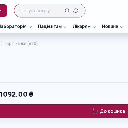
Лабораторія
Пацієнтам
Лікарям
Новини
Пір’я качки (e86)
0
1092.00
₴
До кошика