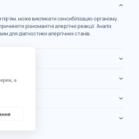
пір’ям, може викликати сенсибілізацію організму.
чиняти різноманітні алергічні реакції. Аналіз
вим для діагностики алергічних станів.
ереж, а
ання