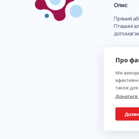
Опис
Прямий або
Пташині ал
допомагає 
Клінічна
Про фа
Ми викори
Показан
ефективні
також для
Дізнатися
Метод
Дозво
Підгото