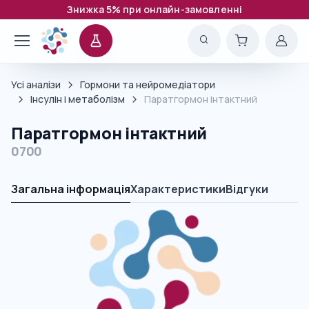
Знижка 5% при онлайн-замовленні
Усі аналізи
Гормони та нейромедіатори
Інсулін і метаболізм
Паратгормон інтактний
Паратгормон інтактний
0700
Загальна інформація
Характеристики
Відгуки