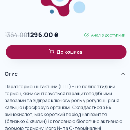
1364.00
1296.00
₴
Аналіз доступний
До кошика
Опис
Паратгормон інтактний (ПТГ) – це поліпептидний
гормон, який синтезується паращитоподібними
залозами та відіграє ключову роль у регуляції рівня
кальцію і фосфору в організмі. Складається з 84
амінокислот, має короткий період напівжиття
(близько 4 хвилин) і є головною біологічно активною
формою гормону. Його N- та C-термінальні