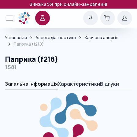
Знижка 5% при онлайн-замовленні
Усі аналізи
Алергодіагностика
Харчова алергія
Паприка (f218)
Паприка (f218)
1581
Загальна інформація
Характеристики
Відгуки