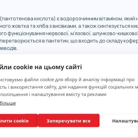
 (пантотенова кислота) є водорозчинним вітаміном, який на
ного жовтка та хліба з висівками, а також синтезується к
о функціонування нервової, м’язової, шлунково-кишкової 
 перетворюється в пантетин, що входить до складу коферме
леводів.
йли cookie на цьому сайті
 значимість
стовуємо файли cookie для збору й аналізу інформації про
сть і використання сайту, для надання функцій соціальних м
ня
 поліпшення і налаштування вмісту та реклами
 більше
лити cookie
Заперечувати все
Налаштув
вка