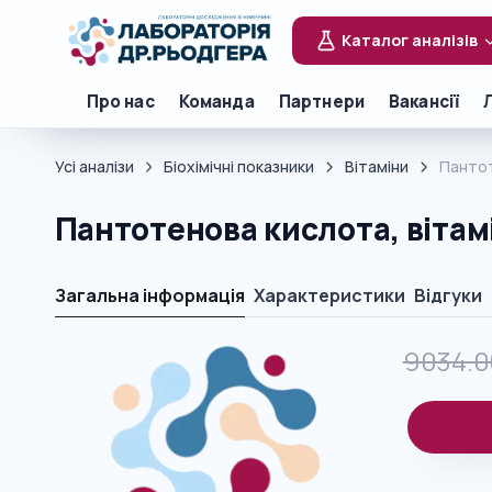
Каталог аналізів
Про нас
Команда
Партнери
Вакансії
Усі аналізи
Біохімічні показники
Вітаміни
Пантот
Пантотенова кислота, вітамі
Загальна інформація
Характеристики
Відгуки
9034.0