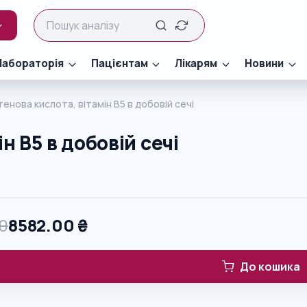
Лабораторія
Пацієнтам
Лікарям
Новини
енова кислота, вітамін В5 в добовій сечі
н В5 в добовій сечі
0
8582.00
₴
До кошика