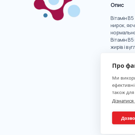
Опис
Вітамін В5
нирок, яєч
нормальног
Вітамін В5
жирів і вуг
Про фа
Клінічна
Ми викори
ефективні
Показан
також для
Дізнатися
Метод
Дозво
Підгото