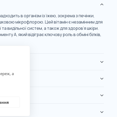
дходить в організм із їжею, зокрема з печінки,
ишковою мікрофлорою. Цей вітамін є незамінним для
та видільної систем, а також для здоров’я шкіри.
нту А, який відіграє ключову роль в обміні білків,
ереж, а
ання