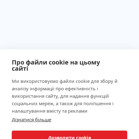
Про файли cookie на цьому
сайті
Ми використовуємо файли cookie для збору й
аналізу інформації про ефективність і
Ліцензія МОЗ України №603260 від 23.09.2011
використання сайту, для надання функцій
соціальних мереж, а також для поліпшення і
налаштування вмісту та реклами
Дізнатися більше
КНОПКА
Наша адреса
ЗВ'ЯЗКУ
Дозволити cookie
Лабораторія