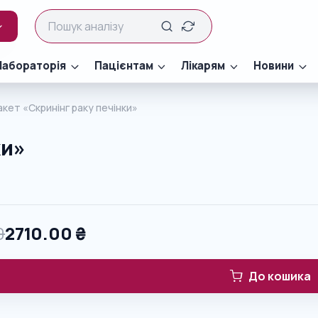
Лабораторія
Пацієнтам
Лікарям
Новини
акет «Скринінг раку печінки»
ки»
0
2710.00
₴
До кошика