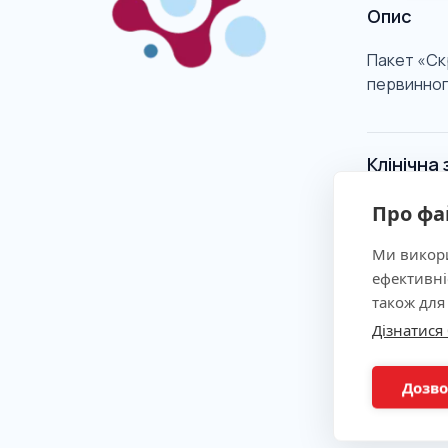
Опис
Пакет «Скр
первинного
Клінічна
Про фа
Показан
Ми викори
ефективні
Метод
також для
Дізнатися
Підгото
Дозво
Склад