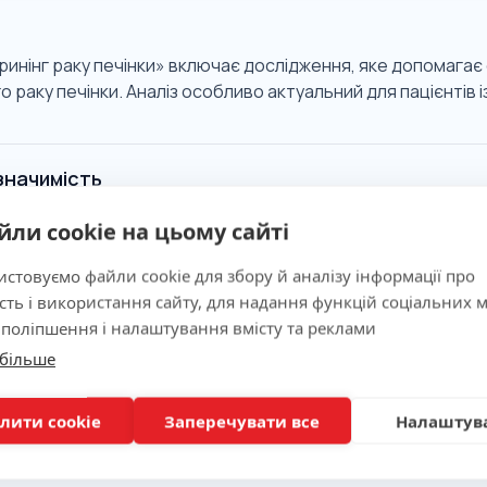
инінг раку печінки» включає дослідження, яке допомагає о
 раку печінки. Аналіз особливо актуальний для пацієнтів 
 значимість
йли cookie на цьому сайті
ня
стовуємо файли cookie для збору й аналізу інформації про
сть і використання сайту, для надання функцій соціальних м
 поліпшення і налаштування вмісту та реклами
 більше
вка
лити cookie
Заперечувати все
Налаштув