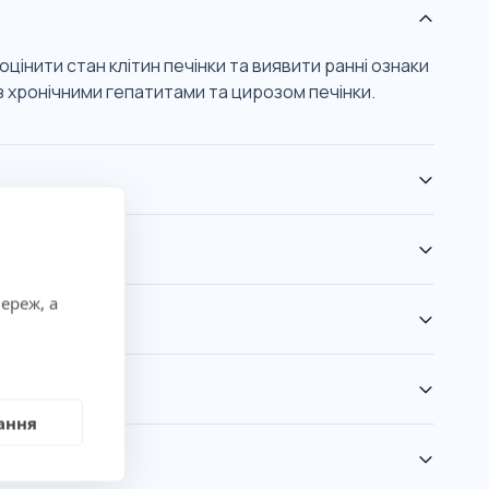
цінити стан клітин печінки та виявити ранні ознаки
із хронічними гепатитами та цирозом печінки.
ереж, а
ання