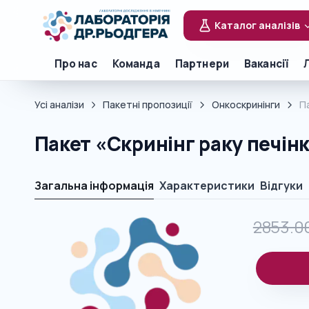
Каталог аналізів
Про нас
Команда
Партнери
Вакансії
Усі аналізи
Пакетні пропозиції
Онкоскринінги
П
Пакет «Скринінг раку печін
Загальна інформація
Характеристики
Відгуки
2853.0