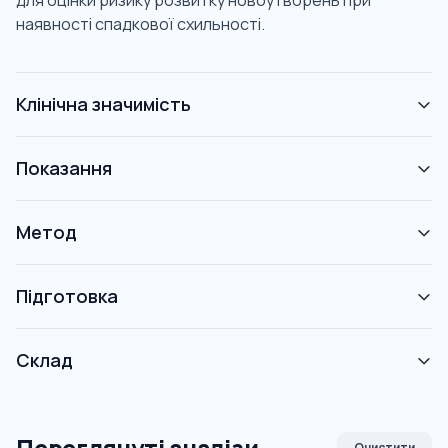
для оцінки ризику розвитку новоутворень при
наявності спадкової схильності.
Клінічна значимість
Показання
Метод
Підготовка
Склад
Очистити