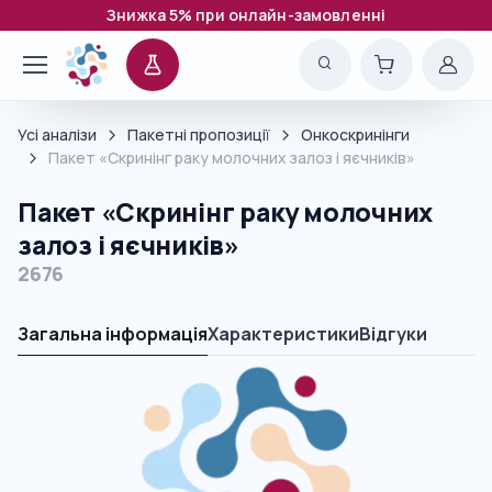
Знижка 5% при онлайн-замовленні
Усі аналізи
Пакетні пропозиції
Онкоскринінги
Пакет «Скринінг раку молочних залоз і яєчників»
Пакет «Скринінг раку молочних
залоз і яєчників»
2676
Загальна інформація
Характеристики
Відгуки