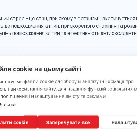
ий стрес – це стан, при якому в організмі накопичується н
ь до пошкодження клітин, прискореного старіння та розви
тупінь пошкодження клітин та ефективність антиоксидантн
 значимість
йли cookie на цьому сайті
ня
стовуємо файли cookie для збору й аналізу інформації про
сть і використання сайту, для надання функцій соціальних м
 поліпшення і налаштування вмісту та реклами
 більше
вка
лити cookie
Заперечувати все
Налаштув