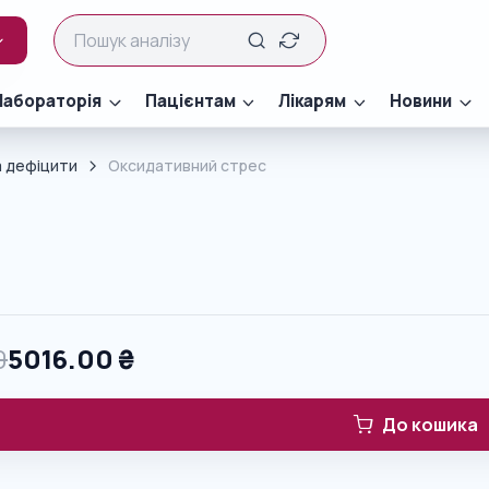
Лабораторія
Пацієнтам
Лікарям
Новини
та дефіцити
Оксидативний стрес
0
5016.00
₴
До кошика