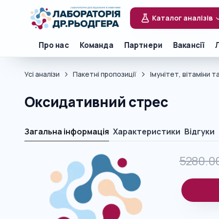
Каталог аналізів
Про нас
Команда
Партнери
Вакансії
Усі аналізи
Пакетні пропозиції
Імунітет, вітаміни 
Оксидативний стрес
Загальна інформація
Характеристики
Відгуки
5280.0