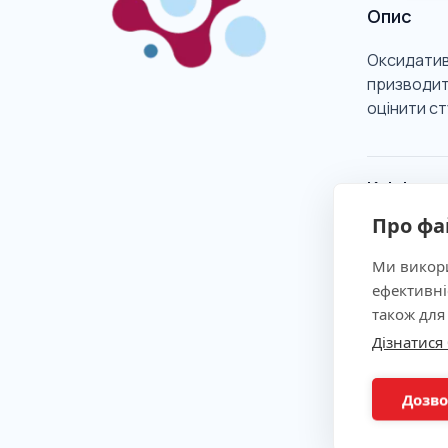
Опис
Оксидативн
призводит
оцінити с
Клінічна
Про фа
Показан
Ми викори
ефективні
також для
Метод
Дізнатися
Підгото
Дозво
Склад