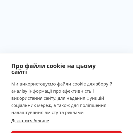
Про файли cookie на цьому
сайті
Ми використовуємо файли cookie для збору й
аналізу інформації про ефективність і
Ліцензія МОЗ України №603260 від 23.09.2011
використання сайту, для надання функцій
соціальних мереж, а також для поліпшення і
налаштування вмісту та реклами
Дізнатися більше
КНОПКА
Наша адреса
ЗВ'ЯЗКУ