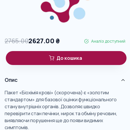
2765.00
2627.00
₴
Аналіз доступний
До кошика
Опис
Пакет «Біохімія крові» (скорочена) є «золотим
стандартом» для базової оцінки функціонального
стану внутрішніх органів. Дозволяє швидко
перевірити стан печінки, нирок та обміну речовин,
виявляючи порушення ще до появи видимих
симптомів.