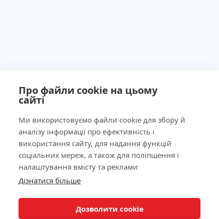
Про файли cookie на цьому
сайті
Ми використовуємо файли cookie для збору й
аналізу інформації про ефективність і
Ліцензія МОЗ України №603260 від 23.09.2011
використання сайту, для надання функцій
соціальних мереж, а також для поліпшення і
налаштування вмісту та реклами
Дізнатися більше
КНОПКА
Наша адреса
ЗВ'ЯЗКУ
Дозволити cookie
Лабораторія