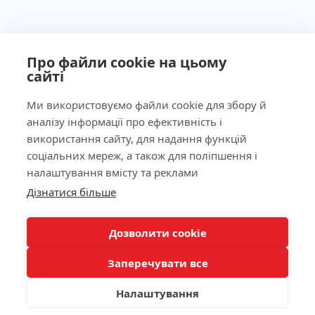
Про файли cookie на цьому
сайті
Ми використовуємо файли cookie для збору й
аналізу інформації про ефективність і
Ліцензія МОЗ України №603260 від 23.09.2011
використання сайту, для надання функцій
соціальних мереж, а також для поліпшення і
налаштування вмісту та реклами
Наша адреса
Дізнатися більше
КНОПКА
ЗВ'ЯЗКУ
Лабораторія
Дозволити cookie
Заперечувати все
Пацієнтам
Налаштування
Каталог аналізів