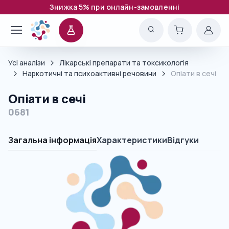
Знижка 5% при онлайн-замовленні
Усі аналізи
Лікарські препарати та токсикологія
Наркотичні та психоактивні речовини
Опіати в сечі
Опіати в сечі
0681
Загальна інформація
Характеристики
Відгуки