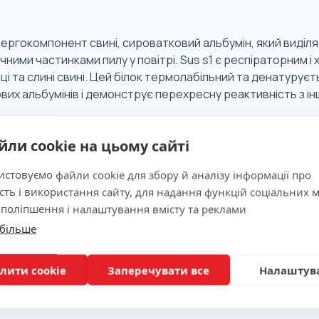
лергокомпонент свині, сироватковий альбумін, який виділ
чними частинками пилу у повітрі. Sus s1 є респіраторним і
оці та слині свині. Цей білок термолабільний та денатуруєт
вих альбумінів і демонструє перехресну реактивність з і
йли cookie на цьому сайті
 значимість
стовуємо файли cookie для збору й аналізу інформації про
сть і використання сайту, для надання функцій соціальних м
ня
 поліпшення і налаштування вмісту та реклами
 більше
лити cookie
Заперечувати все
Налаштув
вка