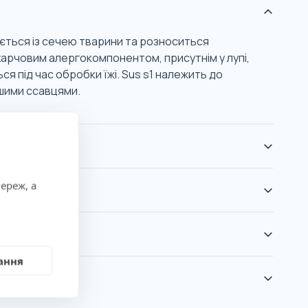
яється із сечею тварини та розноситься
 харчовим алергокомпонентом, присутнім у лупі,
ься під час обробки їжі. Sus s1 належить до
ншими ссавцями.
ереж, а
ання