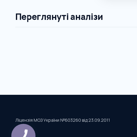
Переглянуті аналізи
Ліцензія МОЗ України №603260 від 23.09.2011
КНОПКА