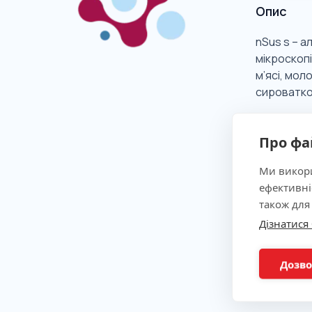
Опис
nSus s – а
мікроскопі
м’ясі, мол
сироватко
Про фа
Клінічна
Ми викори
ефективні
Показан
також для
Дізнатися
Метод
Дозво
Підгото