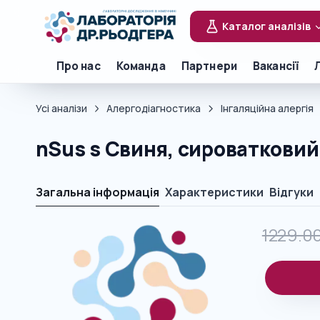
Каталог аналізів
Про нас
Команда
Партнери
Вакансії
Усі аналізи
Алергодіагностика
Інгаляційна алергія
nSus s Свиня, сироватковий
Загальна інформація
Характеристики
Відгуки
1229.0