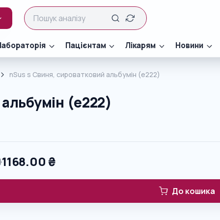
Лабораторія
Пацієнтам
Лікарям
Новини
nSus s Свиня, сироватковий альбумін (e222)
 альбумін (e222)
0
1168.00
₴
До кошика